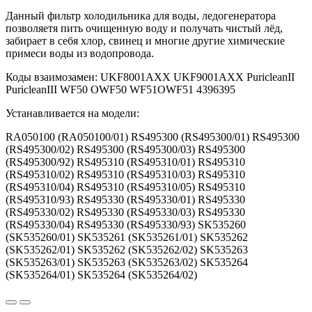
Данный фильтр холодильника для воды, ледогенератора
позволяетя пить очищенную воду и получать чистый лёд,
забирает в себя хлор, свинец и многие другие химические
примеси воды из водопровода.
Коды взаимозамен: UKF8001AXX UKF9001AXX PuricleanII
PuricleanIII WF50 OWF50 WF51OWF51 4396395
Устанавливается на модели:
RA050100 (RA050100/01) RS495300 (RS495300/01) RS495300
(RS495300/02) RS495300 (RS495300/03) RS495300
(RS495300/92) RS495310 (RS495310/01) RS495310
(RS495310/02) RS495310 (RS495310/03) RS495310
(RS495310/04) RS495310 (RS495310/05) RS495310
(RS495310/93) RS495330 (RS495330/01) RS495330
(RS495330/02) RS495330 (RS495330/03) RS495330
(RS495330/04) RS495330 (RS495330/93) SK535260
(SK535260/01) SK535261 (SK535261/01) SK535262
(SK535262/01) SK535262 (SK535262/02) SK535263
(SK535263/01) SK535263 (SK535263/02) SK535264
(SK535264/01) SK535264 (SK535264/02)