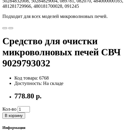
50284832008, 50284829004, 089781, 082070, 484000000165,
481281729966, 480181700028, 091245
Подходит для всех моделей микроволновых печей.
Средство для очистки
микроволновых печей СВЧ
9029793032
Код товара: 6768
Доступность: На складе
778.80 р.
Кол-во
В корзину
Информация