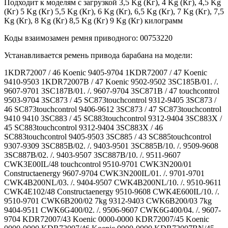
Подходит к моделям с загрузкой 3,5 Kg (Кг), 4 Kg (Кг), 4,5 Kg
(Кг) 5 Kg (Кг) 5,5 Kg (Кг), 6 Kg (Кг), 6,5 Kg (Кг), 7 Kg (Кг), 7,5
Kg (Кг), 8 Kg (Кг) 8,5 Kg (Кг) 9 Kg (Кг) килограмм
Коды взаимозамен ремня приводного: 00753220
Устанавливается ремень привода барабана на модели:
1KDR72007 / 46 Koenic 9405-9704 1KDR72007 / 47 Koenic 9410-9503 1KDR72007B / 47 Koenic 9502-9502 3SC185B/01. /. 9607-9701 3SC187B/01. /. 9607-9704 3SC871B / 47 touchcontrol 9503-9704 3SC873 / 45 SC873touchcontrol 9312-9405 3SC873 / 46 SC873touchcontrol 9406-9612 3SC873 / 47 SC873touchcontrol 9410 9410 3SC883 / 45 SC883touchcontrol 9312-9404 3SC883X / 45 SC883touchcontrol 9312-9404 3SC883X / 46 SC883touchcontrol 9405-9503 3SC885 / 43 SC885touchcontrol 9307-9309 3SC885B/02. /. 9403-9501 3SC885B/10. /. 9509-9608 3SC887B/02. /. 9403-9507 3SC887B/10. /. 9511-9607 CWK3E00IL/48 touchcontrol 9510-9701 CWK3N200/01 Constructaenergy 9607-9704 CWK3N200IL/01. /. 9701-9701 CWK4B200NL/03. /. 9404-9507 CWK4B200NL/10. /. 9510-9611 CWK4E102/48 Constructaenergy 9510-9608 CWK4E600IL/10. /. 9510-9701 CWK6B200/02 7kg 9312-9403 CWK6B200/03 7kg 9404-9511 CWK6G400/02. /. 9506-9607 CWK6G400/04. /. 9607-9704 KDR72007/43 Koenic 0000-0000 KDR72007/45 Koenic 0000-0000 KDR72007/46 Koenic 0000-0000 KDR72007BN/45 Koenic 0000-0000 KDR72007BN/47 Koenic 0000-0000 R7380X1EU/43. /. 9307-9311 R7380X1EU/45. /. 9312-9406 R7380X1EU/46. /. 9407-9503 R8580X1GB/43. /. 9308-9312 R8580X1GB/45. /. 9402 9403 R8580X1GB/46. /. 9404-9503 R8580X2GB/01. /. 9502-9701 R8580X3GB/01. /. 9703-9704 WKV4B200FF/07. /. 9503-9507 WKV4B200FF/10. /. 9510-9601 WT43G401FF/03. /. 9608-9704 WT43N200/01. /. 9606-9704 WT43N200FF/01. /. 9606-9701 WT43N201FF/01. /. 9607-9609 WT43N201NL/01 iQ300 9606-9701 WT43N263FG/01. /. 9607-9607 WT43N280/01. /. 9607-9704 WT43N2G0/01. /. 9611-9704 WT43N2L7DN/01. /. 9605-9612 WT44B200BY/02 tbd 9402-9402 WT44B200FF/02 iQ500 9401-9408 WT44B200FF/03 iQ500 9408-9502 WT44B200FF-09 9511-9511 iQ500 WT44B200IL/02 IQ300 9312-9501 WT44B200IL/09 IQ300 9510-9611 WT44B200ME/10. /. 9604-9701 WT44B201NL/02 iQ500 9312-9401 WT44B201NL/03 iQ500 9411-9504 WT44B201NL/07 iQ500 9502-9502 WT44B201NL/08 9506-9506 iQ500 WT44B201NL-09 9510-9606 iQ500 WT44B202IN/01. /. 9704-9704 WT44B202NL/02 iQ500 9312-9403 WT44B202NL/03 iQ500 9405-9409 WT44B290FF/03 iQ300 9407-9503 WT44B290FF/09 iQ300 9510-9604 WT44B500FF/02 iQ500 9312-9404 WT44B500FF/03 iQ500 9408-9505 WT44B500FF/06 9410-9410 iQ500 WT44B500FF/07 iQ500 9502-9502 WT44B500FF-09 9509-9601 iQ500 WT44B5E0DN/02 iQ500 9312-9407 WT44E101TR/40. /. 9307-9310 WT44E101TR/45. /. 9402-9405 WT44E101TR/46. /. 9407-9501 WT44E101TR/47. /. 9502-9502 WT44E101TR/48. /. 9507-9703 WT44E102ME/48. /. 9604-9703 WT44E102NL/45. /. 9401-9403 WT44E102NL/46. /. 9407-9408 WT44E103DN/45. /. 9312-9408 WT44E107DN/48. /. 9510-9611 WT44E107FI/48. /. 9703-9704 WT44E175NL/45. /. 9312-9404 WT44E175NL/46. /. 9405-9502 WT44E177NL/46 9409-9704 iQ300 WT44E184FF/45 9312-9402 iQ300 WT44E184FF/46 9409-9502 iQ300 WT44E184FF/48 iQ300 9509-9704 WT44E185FF/40 iQ300 9303-9304 WT44E1L7DN/48. /. 9702-9704 WT44E301NL/43 IQ500 9308-9312 WT44E301NL/45 9401-9403 IQ500 WT44E301NL/46 9405-9405 IQ500 WT44E308FF/43 iQ500 9307-9312 WT44E308FF/45 9312-9403 iQ500 WT44E308FF/46 9405-9503 iQ500 WT44E308FF/48 iQ500 9504-9603 WT44E373DN/43 IQ500 9307-9312 WT44E373DN/45 9312-9407 IQ500 WT44E373DN/46 9407-9605 IQ500 WT45M260OE/01. /. 9606-9702 WT45N200ES/01. /. 9703-9704 WT45N200FG/01. /. 9605-9704 WT45N200GB/01. /. 9601-9704 WT45N202FG/01. /. 9607-9704 WT45N272FG/01. /. 9608-9703 WT45N2C7DN/01. /. 9607-9612 WT45N2C7FI/01. /. 9702-9703 WT45N304NL/01 iQ500 9606-9704 WT45N305NL/01 iSensoric 9608-9704 WT46B200/02 iQ700 9312-9401 WT46B200/03 iQ700 9404-9504 WT46B200/08 iQ700 9506-9605 WT46B200FF/02 iQ500 9312-9411 WT46B200FF/03 iQ500 9408-9608 WT46B200GR/02 iQ500 9312-9312 WT46B200GR/03 iQ500 9409-9502 WT46B200HK/03 IQ300 9406-9505 WT46B200HK/08 9510-9704 IQ300 WT46B200IL/02 IQ300 9401-9505 WT46B200IL/08 9506-9612 IQ300 WT46B200TH/01. /. 9601-9702 WT46B200TI/02 IQ300 9401-9503 WT46B200TR/02 iQ300 9404-9409 WT46B201IN/08 9510-9701 IQ500 WT46B201TH/01. /. 9601-9703 WT46B202FG/02 IQ300 9402-9404 WT46B202FG/03 IQ300 9405-9506 WT46B202FG/08 9506-9610 IQ300 WT46B202NL/02 IQ300 9312-9404 WT46B202NL/03 IQ300 9405-9505 WT46B202NL/08 9506-9510 IQ300 WT46B202TR/08 iSensoric 9510-9703 WT46B209EE/06 9502-9505 IQ300 WT46B209EE/08 9511-9511 IQ300 WT46B210AU/02 IQ500 9312-9503 WT46B210BY/02 tbd 9401-9401 WT46B210BY/03 tbd 9409-9501 WT46B210EE/08 9510-9602 iQ500 WT46B210ME/10 iSensoric 9604-9612 WT46B211OE/02 TBD 9402-9505 WT46B211OE/08 TBD 9507-9604 WT46B211PL/02 TBD 9402-9403 WT46B267DN/02 iQ300 9402-9505 WT46B267DN/08 9506-9507 iQ300 WT46B267DN/09 iQ300 9509-9612 WT46B268DN/02 iQ300 9402-9505 WT46B268DN/08 9506-9607 iQ300 WT46B272FG/02 iQ500 9312-9401 WT46B272FG/08 9510-9510 iQ500 WT46B281NL/02 IQ300 9312-9407 WT46B282FG/02 iQ500 9401-9403 WT46B282FG/03 iQ500 9404-9408 WT46B290FF/03 iQ300 9407-9410 WT46B290FF/08 9510-9608 iQ300 WT46B310EE/10. /. 9604-9702 WT46E100GB/40. /. 9303-9303 WT46E101GB/45 iQ100 9312-9404 WT46E101GB/46 iQ100 9405-9411 WT46E101GB/48 iQ100 9504-9504 WT46E101GC/48. /. 9608-9701 WT46E103/45. /. 9312-9403 WT46E103/46. /. 9403-9704 WT46E103/47. /. 9410-9502 WT46E163FG/45. /. 9312-9404 WT46E163FG/46. /. 9407-9512 WT46E174NL/45. /. 9312-9401 WT46E174NL/46. /. 9405-9704 WT46E183NL/45. /. 9401-9404 WT46E183NL/46. /. 9405-9608 WT46E185/45. /. 9312-9403 WT46E185/46. /. 9406-9608 WT46E1K3/45. /. 9312-9403 WT46E1K3/46. /. 9404-9608 WT46E302HK/43 Avantixx7 9308-9312 WT46E302HK/45 Avantixx7 9312-9608 WT46E303TH/45 9312-9503 IQ500 WT46E303TH/48 IQ500 9505-9612 WT46E304NL/43 IQ500 9307-9312 WT46E304NL/46 9405-9608 IQ500 WT46E305/43. /. 9307-9312 WT46E305/44. /. 9312-9312 WT46E305/45. /. 9312-9404 WT46E305/46. /. 9404-9506 WT46E305DN/43. /. 9308-9311 WT46E305DN/45. /. 9312-9408 WT46E305FG/43 IQ500 9308-9312 WT46E305FG/45 9312-9404 IQ500 WT46E305FG/46 9406-9608 IQ500 WT46E30A/43 fitness 9309-9311 WT46E30XTR/43. /. 9307-9309 WT46E365DN/43 IQ500 9307-9312 WT46E365DN/45 9401-9408 IQ500 WT46E375DN/46 9408-9511 IQ500 WT46E381GB/43 IQ300 9309-9311 WT46E381GB/45 9312-9405 IQ300 WT46E381GB/46 9405-9504 IQ300 WT46E381GB/48 IQ300 9504-9606 WT46E386/43. /. 9307-9312 WT46E386/45. /. 9401-9403 WT46E386/46. /. 9403-9507 WT46E3F4EE/43 IQ300 9308-9312 WT46E3F4EE/45 9312-9404 IQ300 WT46E3F4EE/46 9406-9602 IQ300 WT46E3G1/43 IQ500 9308-9311 WT46E3G1/45 9401-9403 IQ500 WT46E3G1/46 9404-9511 IQ500 WT46E3R5/43. /. 9308-9312 WT46E3R5/45. /. 9312-9402 WT46E3R5/46. /. 9404-9409 WT46E3X1FF/43. /. 9307-9311 WT46E3X1FF/45. /. 9312-9402 WT46E3X1FF/46. /. 9405-9503 WT46G209EE/03. /. 9604-9612 WT46G210EE/03. /. 9604-9605 WT46G210EE/04. /. 9608-9612 WT46G400/02 iQ500 9507-9607 WT46G400/04 iQ500 9608-9704 WT46G4000W/01. /. 9502-9607 WT46G4000W/04. /. 9607-9704 WT46G400AU/02. /. 9510-9602 WT46G400AU/06. /. 9702-9703 WT46G400FF/01 iQ500 9408-9701 WT46G400FG/01 iQ500 9409-9410 WT46G400GC/01 iQ500 0000-0000 WT46G400GC/03 iQ500 9510-9606 WT46G400GC/04 iQ500 9608-9704 WT46G400HK/04 extra class 9609-9704 WT46G400IN/02. /. 9506-9611 WT46G400NL/02 iQ500 9507-9607 WT46G400NL/04 iQ500 9608-9704 WT46G400ZA/02 IQ500 9506-9604 WT46G400ZA/04 IQ500 9612-9701 WT46G401FF/04. /. 9608-9703 WT46G401GC/03. /. 9609-9704 WT46G401HK/04 extra class 9608-9704 WT46G407DN/01. /. 9504-9504 WT46G407DN/02. /. 9510-9605 WT46G407DN/04. /. 9608-9611 WT46G409GR/02. /. 9511-9611 WT46G420FF/03. /. 9609-9701 WT46G480/02 iQ500 9507-9703 WT46G481/01 high class 9703-9703 WT46G490GB/03 iSensoric 9603-9701 WT46G490NL/01 iQ500 9404-9607 WT46G490NL/04 iQ500 9607-9703 WT46G491GB/03 iSensoric 9703-9704 WT46G4G0/02 iQ500 9507-9701 WT46G4G0NL/03 iSensoric 9607-9704 WT46S515BY/43. /. 9308-9401 WT46S515BY/45. /. 9402-9504 WT46S515GC/43 iQ500 9307-9311 WT46S515GC/45 9403-9411 iQ500 WT46S515OE/43. /. 9308-9311 WT46S515OE/45. /. 9312-9407 WT46S515PL/43. /. 9309-9312 WT46S515PL/45. /. 9402 9403 WT46S52STR/43 iQ500 9307-9309 WT46S52STR/45 9401-9406 iQ500 WT46S52STR/46 9407-9502 iQ500 WT46S530EE/43. /. 9311-9311 WT46S530EE/46. /. 9410-9506 WT46S592AU/43. /. 9308-9310 WT46S592HK/43 IQ500 9309-9311 WT46S592HK/45 9312-9504 IQ500 WTB84200BY/02 tbd 9312-9409 WTB84200BY/03 tbd 9409-9504 WTB84200BY/08 tbd 9506-9506 WTB84200BY/09 tbd 9509-9701 WTB84200FF/02 Avantixx7 9401-9404 WTB84200FF/03 Avantixx7 9409-9505 WTB84200FF/08 Avantixx7 9506-9507 WTB84200FF-09 Avantixx7 9509-9608 WTB84200GB/03. /. 9409-9505 WTB84200GB/08. /. 9506-9507 WTB84200GB/09. /. 9509-9703 WTB84200IL/02 Maxx 9401-9506 WTB84200IL/08 Maxx 9507-9507 WTB84200IL/09 Maxx 9510-9610 WTB84201NL/02 Maxx 9401-9404 WTB84201NL/03 Maxx 9405-9504 WTB84201NL/09 Maxx 9509-9607 WTB84202FG/02 Maxx8 9312-9404 WTB84202FG/03 Maxx8 9406-9504 WTB84202FG/08 Maxx8 9506-9507 WTB84202FG-09 Maxx8 9509-9609 WTB84260EE/02 Avantixx8 9312-9312 WTB84260EE/03 Avantixx8 9405-9505 WTB84260EE/08 Avantixx8 9507-9507 WTB84260EE-09 Avantixx8 9511-9602 WTB84280FF/02 Avantixx7 9312-9312 WTB84280FF/03 Avantixx7 9407-9407 WTB84280FF/08 Avantixx7 9507-9507 WTB84300FF/02 Avantixx8 9312-9403 WTB84300FF/03 Avantixx8 9407-9505 WTB84300FF/08 Avantixx8 9506-9507 WTB84300FF-09 Avantixx8 9509-9703 WTB84390FF/03 Serie4 9407-9505 WTB84390FF-06 Serie4 9410-9411 WTB84390FF-07 Serie4 9502-9502 WTB84390FF/08 Serie4 9506-9506 WTB84390FF-09 Serie4 9511-9511 WTB845E0SN/02 Avantixx8 9403-9404 WTB86200/02 Logixx8 9312-9403 WTB86200/03 Logixx8 9404-9504 WTB86200/08 Logixx8 9506-9603 WTB86200AU/02 Avantixx 9312-9506 WTB86200AU/08 Avantixx 9507-9704 WTB86200FF/02 Avantixx7 9312-9404 WTB86200FF/03 Avantixx7 9405-9505 WTB86200FF/08 Avantixx7 9506-9609 WTB86200GR/03 Avantixx8 9408-9502 WTB86200ID-06 Maxx8 9411-9503 WTB86200ID/08 Maxx8 9507-9612 WTB86200IL/02 Maxx 9401-9505 WTB86200IL/08 Maxx 9507-9612 WTB86200ME-07 Serie4 9503-9505 WTB86200ME/08 Serie4 9510-9702 WTB86200OE/01 Avantixx 9304-9311 WTB86200OE/02 Avantixx 9312-9506 WTB86200OE/08 Avantixx 9506-9604 WTB86200PL/02 TBD 9401-9402 WTB86200PL/03 TBD 9404-9503 WTB86200PL/08 TBD 9506-9608 WTB86200SG/02 Maxx8 9401-9505 WTB86200SG/08 Maxx8 9506-9612 WTB86200TR/02 Maxx7 9312-9409 WTB86201BY/01 tbd 9304-9312 WTB86201BY/02 tbd 9401-9402 WTB86201IN/02 Avantixx 9404-9503 WTB86201IN/08 Avantixx 9510-9701 WTB86201PL/02 TBD 9401-9402 WTB86201PL/03 TBD 9404-95