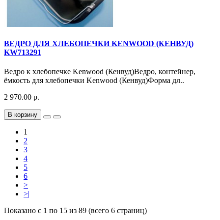
ВЕДРО ДЛЯ ХЛЕБОПЕЧКИ KENWOOD (КЕНВУД)
KW713291
Ведро к хлебопечке Kenwood (Кенвуд)Ведро, контейнер,
ёмкость для хлебопечки Kenwood (Кенвуд)Форма дл..
2 970.00 р.
В корзину
1
2
3
4
5
6
>
>|
Показано с 1 по 15 из 89 (всего 6 страниц)