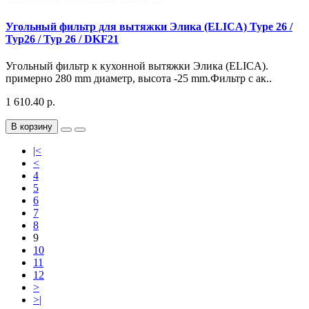
Угольный фильтр для вытяжки Элика (ELICA) Type 26 /
Typ26 / Typ 26 / DKF21
Угольный фильтр к кухонной вытяжки Элика (ELICA).
примерно 280 mm диаметр, высота -25 mm.Фильтр с ак..
1 610.40 р.
В корзину
|<
<
4
5
6
7
8
9
10
11
12
>
>|