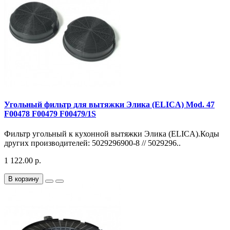
Угольный фильтр для вытяжки Элика (ELICA) Mod. 47
F00478 F00479 F00479/1S
Фильтр угольный к кухонной вытяжки Элика (ELICA).Коды
других производителей: 5029296900-8 // 5029296..
1 122.00 р.
В корзину